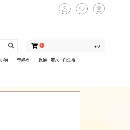
￥0
0
小物
帯締め
反物 着尺 白生地