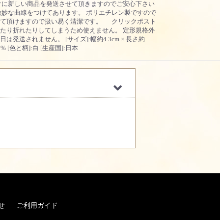
ぐに新しい商品を発送させて頂きますのでご安心下さい
微妙な曲線をつけてあります。 ポリエチレン製ですので
いて頂けますので扱い易く清潔です。 クリックポスト
たり折れたりしてしまうため使えません。 定形規格外
送されません。 [サイズ]:幅約4.3cm × 長さ約
% [色と柄]:白 [生産国]:日本
せ
ご利用ガイド