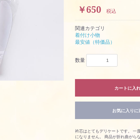
￥650
税込
関連カテゴリ
着付け小物
最安値（特価品）
数量
カートに入
お買い物を続ける
お気に入りに
カートへ進む
衿芯はとてもデリケートです。 一
になりません。 商品が折れ曲がら