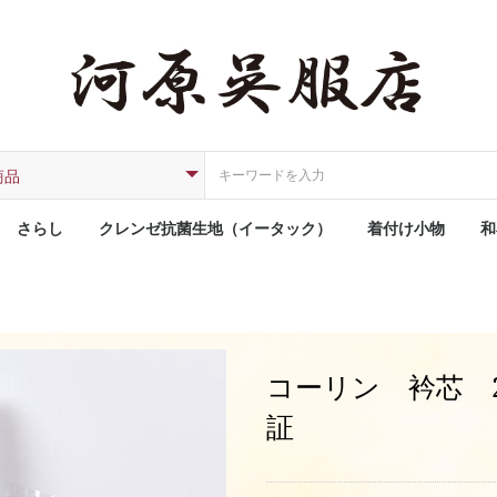
さらし
クレンゼ抗菌生地（イータック）
着付け小物
和
コーリン 衿芯 
証