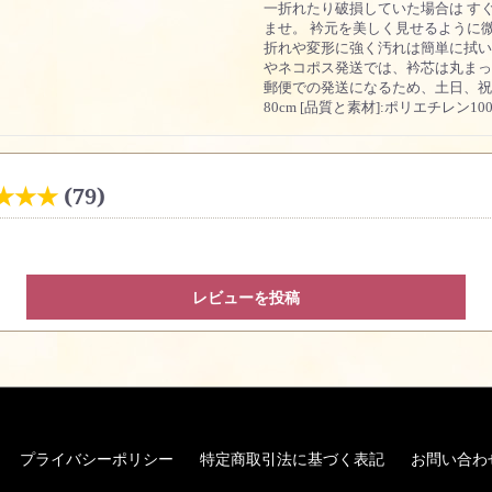
一折れたり破損していた場合は す
ませ。 衿元を美しく見せるように
折れや変形に強く汚れは簡単に拭
やネコポス発送では、衿芯は丸まっ
郵便での発送になるため、土日、祝日は発
80cm [品質と素材]:ポリエチレン100
★★★
(79)
レビューを投稿
プライバシーポリシー
特定商取引法に基づく表記
お問い合わ