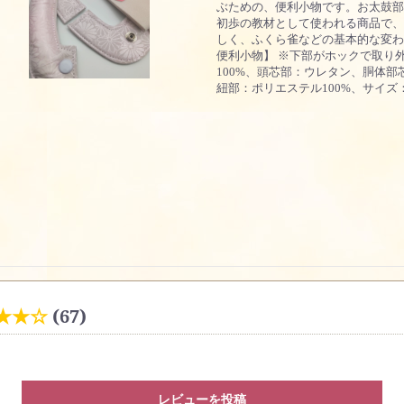
ぶための、便利小物です。お太鼓部
初歩の教材として使われる商品で、
しく、ふくら雀などの基本的な変わ
便利小物】 ※下部がホックで取り
100%、頭芯部：ウレタン、胴体部
紐部：ポリエステル100%、サイズ：約
★★☆
(67)
レビューを投稿