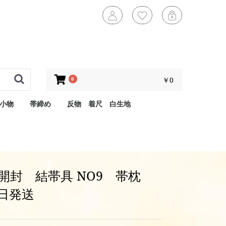
￥0
0
小物
帯締め
反物 着尺 白生地
開封 結帯具 NO9 帯枕
日発送