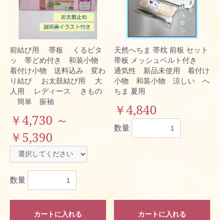
前結び用 帯板 くるピタ
天然へちま 帯枕 前板 セット
ッ 帯どめ付き 和装小物
帯板 メッシュベルト付き
着付け小物 送料込み 変わ
通気性 新品未使用 着付け
り結び お太鼓結び用 大
小物 和装小物 涼しい へ
人用 レディース きもの
ちま 夏用
簡単 振袖
￥4,840
￥4,730 ～
数量
￥5,390
数量
カートに入れる
カートに入れる