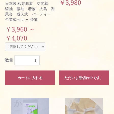
￥3,980
日本製 和装肌着 訪問着
留袖 振袖 着物 大島 謝
恩会 成人式 パーティー
卒業式 七五三 茶道
￥3,960 ～
￥4,070
数量
カートに入れる
ただいま品切れ中です。