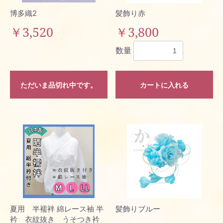
博多織2
髪飾り赤
￥3,520
￥3,800
お買い物を続ける
数量
カートへ進む
ただいま品切れ中です。
カートに入れる
夏用 半襦袢 綿レース袖 半
髪飾りブルー
衿 衣紋抜き うそつき衿