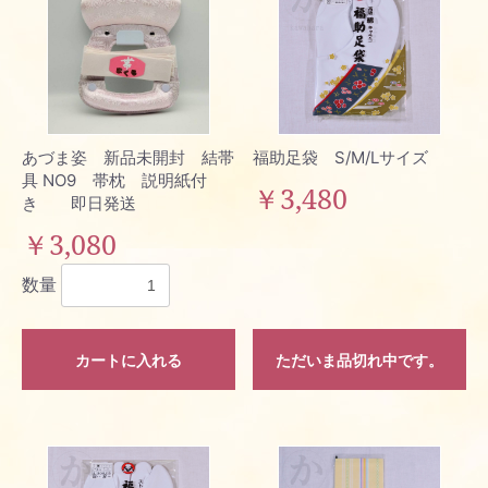
あづま姿 新品未開封 結帯
福助足袋 S/M/Lサイズ
具 NO9 帯枕 説明紙付
￥3,480
き 即日発送
￥3,080
数量
カートに入れる
ただいま品切れ中です。